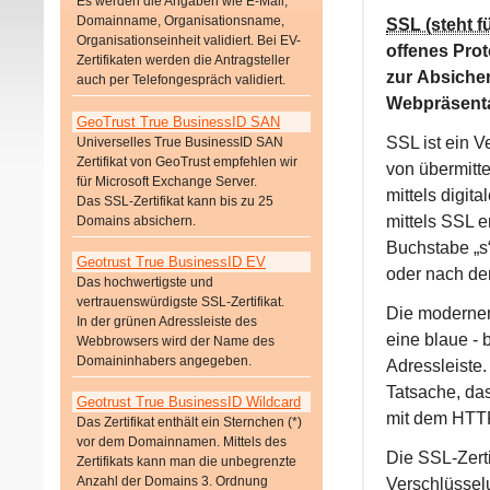
Es werden die Angaben wie E-Mail,
Domainname, Organisationsname,
SSL (steht f
Organisationseinheit validiert. Bei EV-
offenes Pro
Zertifikaten werden die Antragsteller
zur Absiche
auch per Telefongespräch validiert.
Webpräsenta
GeoTrust True BusinessID SAN
SSL ist ein V
Universelles True BusinessID SAN
Zertifikat von GeoTrust empfehlen wir
von übermitte
für Microsoft Exchange Server.
mittels digit
Das SSL-Zertifikat kann bis zu 25
mittels SSL 
Domains absichern.
Buchstabe „s“
Geotrust True BusinessID EV
oder nach de
Das hochwertigste und
vertrauenswürdigste SSL-Zertifikat.
Die modernen
In der grünen Adressleiste des
eine blaue - 
Webbrowsers wird der Name des
Domaininhabers angegeben.
Adressleiste.
Tatsache, da
Geotrust True BusinessID Wildcard
mit dem HTTP
Das Zertifikat enthält ein Sternchen (*)
vor dem Domainnamen. Mittels des
Die SSL-Zert
Zertifikats kann man die unbegrenzte
Verschlüssel
Anzahl der Domains 3. Ordnung