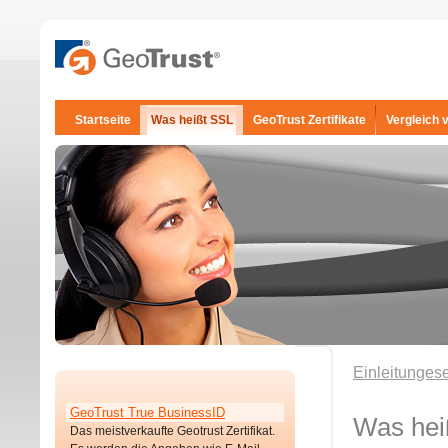
Startseite
Was heißt SSL
GeoTrust Zertifikate
Vergleich 
Einleitungese
GeoTrust True BusinessID
Was hei
Das meistverkaufte Geotrust Zertifikat.