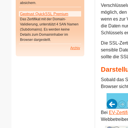
absichern.
Verschlüsselu
möglich, den 
Geotrust QuickSSL Premium
wenn es zur 
Das Zertifikat mit der Domain-
Validierung, unterstützt 4 SAN Namen
die Daten nur
(Subdomains). Es werden keine
Schlüssels e
Details zum Domaininhaber im
Browser dargestellt.
Die SSL-Zerti
Archiv
sensible Dat
sollte die SS
Darstell
Sobald das SS
Browser sicht
Bei
EV-Zertif
Webbetreibe