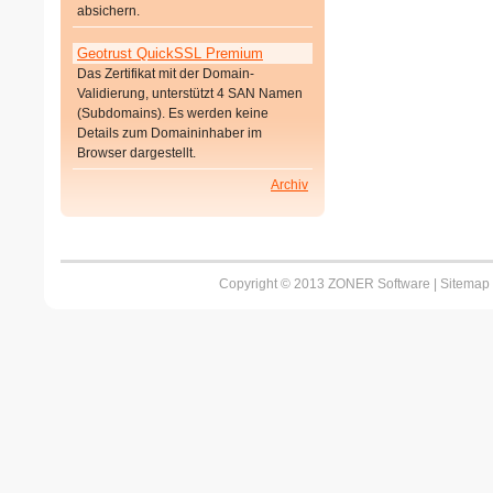
absichern.
Geotrust QuickSSL Premium
Das Zertifikat mit der Domain-
Validierung, unterstützt 4 SAN Namen
(Subdomains). Es werden keine
Details zum Domaininhaber im
Browser dargestellt.
Archiv
Copyright © 2013 ZONER Software |
Sitemap