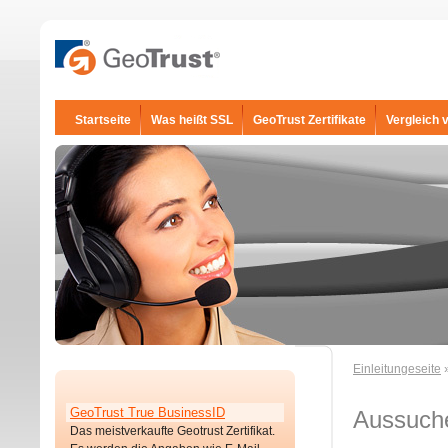
Startseite
Was heißt SSL
GeoTrust Zertifikate
Vergleich 
Einleitungeseite
»
GeoTrust True BusinessID
Aussuch
Das meistverkaufte Geotrust Zertifikat.