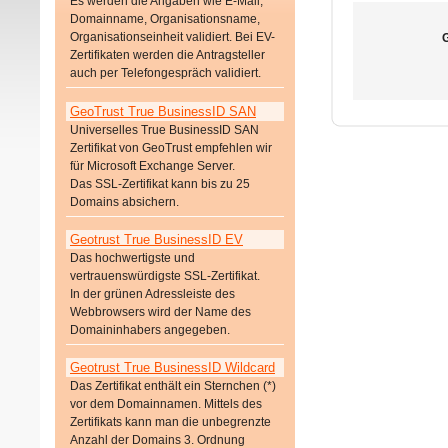
Es werden die Angaben wie E-Mail,
Domainname, Organisationsname,
Organisationseinheit validiert. Bei EV-
G
Zertifikaten werden die Antragsteller
auch per Telefongespräch validiert.
GeoTrust True BusinessID SAN
Universelles True BusinessID SAN
Zertifikat von GeoTrust empfehlen wir
für Microsoft Exchange Server.
Das SSL-Zertifikat kann bis zu 25
Domains absichern.
Geotrust True BusinessID EV
Das hochwertigste und
vertrauenswürdigste SSL-Zertifikat.
In der grünen Adressleiste des
Webbrowsers wird der Name des
Domaininhabers angegeben.
Geotrust True BusinessID Wildcard
Das Zertifikat enthält ein Sternchen (*)
vor dem Domainnamen. Mittels des
Zertifikats kann man die unbegrenzte
Anzahl der Domains 3. Ordnung